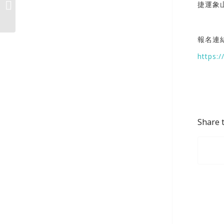
捷運象
成泰生技 – 可通寶
報名連結
https:
Share t