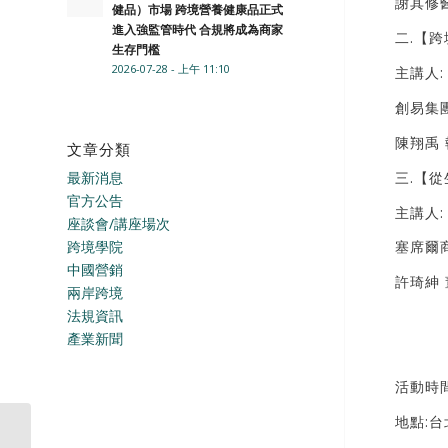
謝其修醫師
健品）市場 跨境營養健康品正式
進入強監管時代 合規將成為商家
二.【
生存門檻
2026-07-28 - 上午 11:10
主講人:
創易集團
陳翔禹
文章分類
三.【
最新消息
官方公告
主講人:
座談會/講座場次
跨境學院
塞席爾
中國營銷
許琦紳
兩岸跨境
法規資訊
產業新聞
活動時間:
地點:台