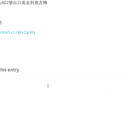
山站2號出口直走到底左轉
:
//reurl.cc/WvGpWy
his entry