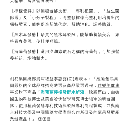
大精華、富含營養成分：
【檸檬發酵】以無糖發酵技術、「專利植菌」、「益生菌
篩選」及「小分子製程」，將整顆檸檬完整利用培養出的
獨特酵素，能夠促進新陳代謝、幫助消化、調整體質。
【黑木耳發酵】珍貴的黑木耳發酵，能幫助養顏美容、維
持青春美麗，使排便順暢。
【海葡萄發酵】選用澎湖綠鑽石之稱的海葡萄，可加強營
養補給、增強體力。」
創易集團總部資深總監李惠雯(左)則表示：「經過創易集
團嚴格的全球品牌招商遴選及商品嚴選過程，
佳樂美健康
事業
旗下商品「
海葡萄檸檬發酵水解液
」脫穎而出，由德
國生物科技博士及美國哈佛醫學研究博士領軍的研發團
隊，使用植菌發酵專利技術與發酵專利制程製成，並與南
台科技大學及中國醫藥大學產學合作所研發的蔬果發酵產
業鏈產品！」 👏👏👏