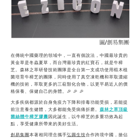
在傳統中國藥理的領域中，一直有個說法，中國最珍貴的
黃金草是冬蟲夏草，而台灣最珍貴的紅寶石，就是牛樟
芝。森林之萃研發技術團隊是全台第一支成功使用椴木植
菌培育牛樟芝的團隊，同時使用了真空凍乾機和萃取濃縮
機的技術，萃取更多的三萜類化合物，以更平易近人的價
格保養、保健自己的身體。🎉 🎉 🎉
大多疾病都源於自身免疫力下降和排毒功能受損，若能提
前注意養生健體，大多都能免受病痛折磨。
森林之萃頂級
菌絲體牛樟芝膠囊
因此誕生，以牛樟芝的多重功效為起
點，享受健康所帶來的美好生活。
創易集團
本著相同理念攜手
弘圓生技
合作跨境中國，搶佔