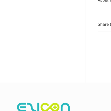
About
Share t