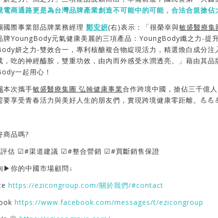
境電商通路更是為台灣品牌產業創造不可能中的可能，合法合規搶佔
團國際事業部品牌業務經理
鄭安妍
(右)表示：「很榮幸與
敏盛醫療集
品牌YoungBody元氣健康美麗的三項產品：YoungBody纖之
gBody妍之力-雙效合一，專利核醣複合物綻現活力，精選煥白成分注入
成，吃的神經醯胺，雙重功效，由內而外感受水潤透亮。」藉由其品
gBody一起用心！
團
本次攜手
敏盛醫療集團 弘翰健康事業
合作跨境中國，搶佔三千億人
需要享受青春活力與美好人生的朋友們，實現跨境健康零距離。💪💪
好商品嗎?
評估 ☑#渠道建議 ☑#整合營銷 ☑#買斷銷售保證
詢▶你的中國市場顧問↓
te
https://ezicongroup.com/關於我們/#contact
book
https://www.facebook.com/messages/t/ezicongroup