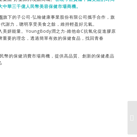
大中華三千億人民幣美容保健市場商機。
團
旗下的子公司-弘翰健康事業股份有限公司攜手合作，旗
力-提升代謝力，聰明享受美食之餘，維持輕盈好元氣。
美妍能量。YoungBody潤之力-維他命C抗氧化促進膠原
牌重要的理念，透過簡單有效的保健食品，找回青春
民幣的保健消費市場商機，提供高品質、創新的保健產品
