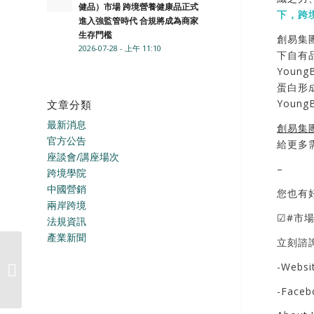
健品）市場 跨境營養健康品正式
下，跨
進入強監管時代 合規將成為商家
生存門檻
創易集
2026-07-28 - 上午 11:10
下自有
Youn
蛋白形
Youn
文章分類
最新消息
創易集
官方公告
給更多
座談會/講座場次
–
跨境學院
中國營銷
您也有
兩岸跨境
☑#市場
法規資訊
產業新聞
立刻諮
芙諾生技 – 薑黃素舌下
-Websi
金珠
-Face