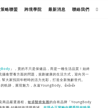
策略聯盟
跨境學院
最新消息
聯絡我們
gBody
』，賣的不只是保健品，而是一種生活品質！始終
充攝食營養方面的問題，規劃健康的生活方式，迎向另一
fe，幫大家找回年輕時的活力光彩，打造全新無齡世代。
跡，展現魅力，永遠YoungBody。👍👍👍
選及商品嚴選過程，
敏盛醫療集團
的自有品牌「YoungBody
藥集團-好藥師跨境購商城。
在現今正貿輸中國受阻的時局