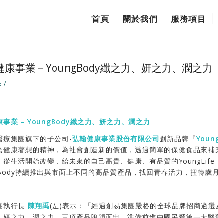
首頁
關於我們
服務項目
康事業 – YoungBody纖之力、妍之力、潤之力
/
6
事業 – YoungBody纖之力
、
妍之力
、潤之力
醫療集團
旗下的子公司-
弘翰健康事業股份有限公司
創新品牌『
Youn
民健康著想的精神，為社會創造新的價值，透過簡單的保健食品來補
。從生活開始改變，給未來的自己高貴、健康、有品質的YoungLi
gBody持續推出與市面上不同的高品質產品，找回青春活力，扭轉歲月的軌
團執行長
陳翔禹
(左)表示：「經過創易集團嚴格的全球品牌招商遴
、妍之力、潤之力」三項產品脫穎而出，準備前進中國民營第一大醫