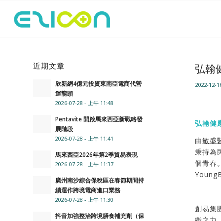
近期文章
弘翰健
欣新網4億元投資東南亞電商代營
2022-12-1
運龍頭
2026-07-28 - 上午 11:48
Pentavite 開啟馬來西亞新戰略發
弘翰健康
展階段
2026-07-28 - 上午 11:41
由
敏盛
秉持為
馬來西亞2026年第2季貿易表現
個青春
2026-07-28 - 上午 11:37
Youn
廣州南沙綜合保稅區在春節期間持
續運作跨境電商進口業務
2026-07-28 - 上午 11:30
創易集
抖音加強整治跨境膳食補充劑（保
纖之力