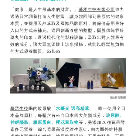
「健康，是人生最基本的財富。」
慕丞生技有限公司
致力
透過日常調養打造人生財富，讓身體回歸到最原始的健康
本質，並採用天然萃取及國際品牌原料，將保健品用最好
入口的方式來補充。運用創新液態的劑型，擺脫傳統吞服
藥丸的印象，透過現代化的製程設備，汲取出對人體最有
效的成分，讓大眾無須跋山涉水採摘，就能以輕鬆無負擔
的方式優養體質。👍👍👍
慕丞生技
喝的玻尿酸「
水慕光
透亮精萃
」，唯一使用全日
本品牌原料，每瓶含有來自日本四大美顏成分：
玻尿酸、
神經醯胺、膠原蛋白、櫻花萃取物
等，另添加26種蔬果酵
素多元營養、綜合莓果高濃度維生素C，由內而外維持肌