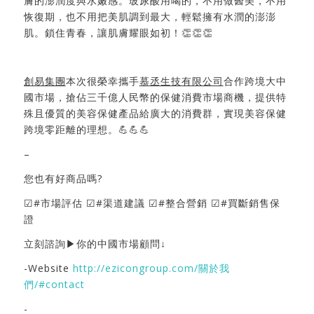
膚的澎潤度與水嫩感。玻尿酸用喝的，不用做醫美，不用
恢復期，也不用把美肌調到最大，輕鬆擁有水潤的澎澎
肌。鎖住青春，讓肌膚耀眼如初！👏👏👏
創易集團
本次很榮幸攜手
慕丞生技有限公司
合作跨境大中
國市場，搶佔三千億人民幣的保健消費市場商機，提供特
殊且優質的美容保健產品給廣大的消費群，實現美容保健
跨境零距離的理想。💪💪💪
–
您也有好商品嗎?
☑#市場評估 ☑#渠道建議 ☑#整合營銷 ☑#買斷銷售保
證
立刻諮詢▶你的中國市場顧問↓
-Website
http://ezicongroup.com/關於我
們/#contact
-