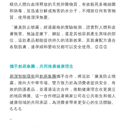
模仿人體白血球釋放的天然抑菌物質，有效殺死多種細菌
和病毒，並迅速分解成無害的水分子，不殘留任何有害物
質，使用後潔淨無憂。
「腋臭防止噴霧」經過嚴格的實驗檢測，證實對人體和皮
膚無害。無論是腋下、腳趾，還是其他容易產生異味的部
位，這款產品都能提供持久的清新效果。其親膚配方適合
各類肌膚，連孕婦和嬰幼兒都可以安全使用。👏👏👏
攜手創易集團，共同推廣健康理念
易潔智能環衛
與
創易集團
攜手合作，將這款「腋臭防止噴
霧」推向大中華市場。雙方致力於為消費者提供安全、有
效的防護產品，並通過這次合作，推動健康理念在更廣泛
的地區傳播。這一合作標誌著兩家公司在公共衛生和個人
健康領域的共同承諾，為消費者帶來更安心的生活體驗。
💪💪💪
–