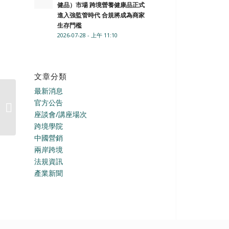
健品）市場 跨境營養健康品正式
進入強監管時代 合規將成為商家
生存門檻
2026-07-28 - 上午 11:10
文章分類
最新消息
中國超過3成寶寶受過敏
官方公告
困擾 抗敏性產品需求大
座談會/講座場次
增!!!
跨境學院
中國營銷
兩岸跨境
法規資訊
產業新聞