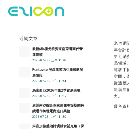
近期文章
米內網
欣新網4億元投資東南亞電商代營
年合計
運龍頭
早期消
2026-07-28 - 上午 11:48
品領域
隨著中
Pentavite 開啟馬來西亞新戰略發
展階段
空間，
2026-07-28 - 上午 11:41
從適應
隨著年
馬來西亞2026年第2季貿易表現
力。
2026-07-28 - 上午 11:37
廣州南沙綜合保稅區在春節期間持
參考資
續運作跨境電商進口業務
2026-07-28 - 上午 11:30
抖音加強整治跨境膳食補充劑（保