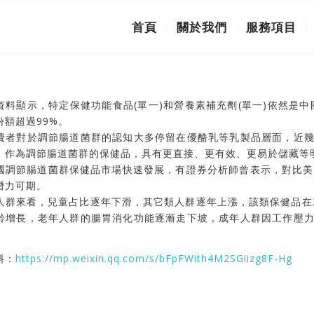
首頁
關於我們
服務項目
資料顯示，特定保健功能食品(單一)和營養素補充劑(單一)依然是中
份額超過99%。
費者對於調節腸道菌群的認知大多停留在優酪乳等乳製品層面，近
。作為調節腸道菌群的保健品，具有更直接、更有效、更易於儲藏等
國調節腸道菌群保健品市場快速發展，有證券分析師曾表示，對比美國
潛力可期。
人群來看，兒童占比逐年下滑，其它類人群逐年上漲，該類保健品在2
齡增長，老年人群的腸胃消化功能逐漸走下坡，成年人群因工作壓
料：
https://mp.weixin.qq.com/s/bFpFWith4M2SGiizg8F-Hg