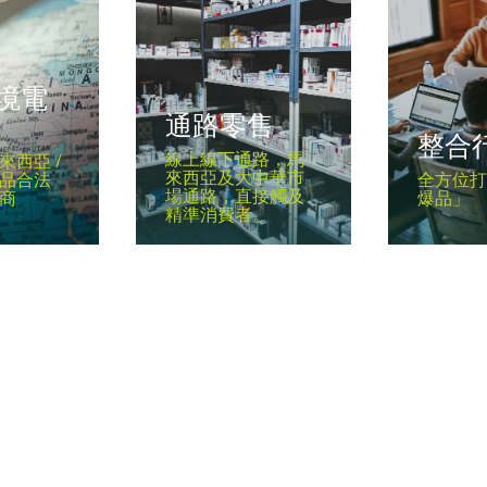
境電
通路零售
整合
線上線下通路，馬
來西亞 /
來西亞及大中華市
品合法
全方位
場通路，直接觸及
商
爆品」
精準消費者。