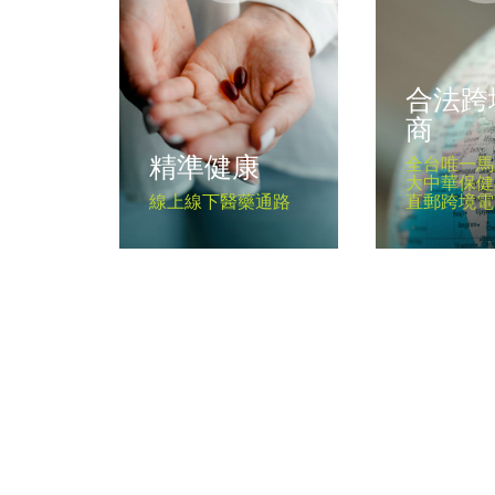
合法跨
商
精準健康
全台唯一馬
大中華保健
線上線下醫藥通路
直郵跨境電