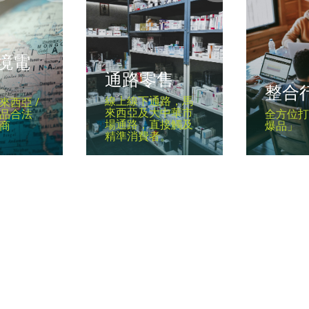
境電
通路零售
整合
線上線下通路，馬
來西亞 /
來西亞及大中華市
品合法
全方位
場通路，直接觸及
商
爆品」
精準消費者。