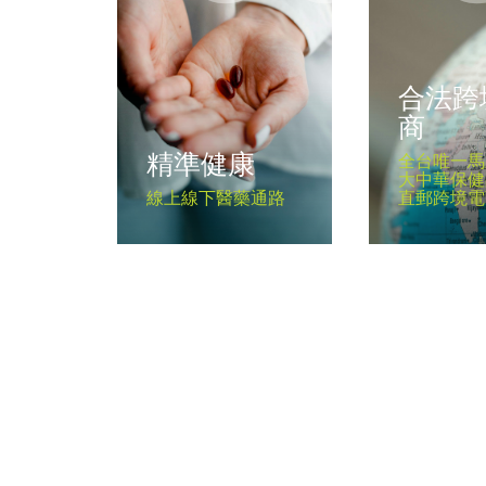
合法跨
商
精準健康
全台唯一馬
大中華保健
線上線下醫藥通路
直郵跨境電