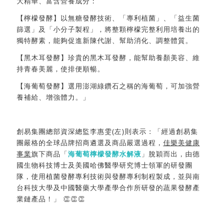
大精華、富含營養成分：
【檸檬發酵】以無糖發酵技術、「專利植菌」、「益生菌
篩選」及「小分子製程」，將整顆檸檬完整利用培養出的
獨特酵素，能夠促進新陳代謝、幫助消化、調整體質。
【黑木耳發酵】珍貴的黑木耳發酵，能幫助養顏美容、維
持青春美麗，使排便順暢。
【海葡萄發酵】選用澎湖綠鑽石之稱的海葡萄，可加強營
養補給、增強體力。」
創易集團總部資深總監李惠雯(左)則表示：「經過創易集
團嚴格的全球品牌招商遴選及商品嚴選過程，
佳樂美健康
事業
旗下商品「
海葡萄檸檬發酵水解液
」脫穎而出，由德
國生物科技博士及美國哈佛醫學研究博士領軍的研發團
隊，使用植菌發酵專利技術與發酵專利制程製成，並與南
台科技大學及中國醫藥大學產學合作所研發的蔬果發酵產
業鏈產品！」 👏👏👏