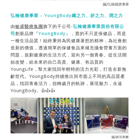
弘翰健康事業 – YoungBody纖之力
、
妍之力
、潤之力
由
敏盛醫療集團
旗下的子公司-
弘翰健康事業股份有限公
司
創新品牌『
YoungBody
』，賣的不只是保健品，而是
一種生活品質！始終秉持為民健康著想的精神，為社會創
造新的價值，透過簡單的保健食品來補充攝食營養方面的
問題，規劃健康的生活方式，迎向另一個青春。從生活開
始改變，給未來的自己高貴、健康、有品質的
YoungLife，幫大家找回年輕時的活力光彩，打造全新無
齡世代。YoungBody持續推出與市面上不同的高品質產
品，找回青春活力，扭轉歲月的軌跡，展現魅力，永遠
YoungBody。👍👍👍