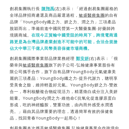
創易集團執行長
陳翔禹
(左)表示：「經過創易集團嚴格的
全球品牌招商遴選及商品嚴選過程，
敏盛醫療集團
的自有
品牌「YoungBody纖之力、妍之力、潤之力」三項產品
脫穎而出，準備前進中國民營第一大醫藥集團-好藥師跨
境購商城。
在現今正貿輸中國受阻的時局下，跨境電商通
路更是為台灣品牌產業創造不可能中的可能，合法合規搶
佔大中華三千億人民幣美容保健市場商機。
創易集團國際事業部品牌業務經理
鄭安妍
(右)表示：「很
榮幸與
敏盛醫療集團
旗下的子公司-弘翰健康事業股份有
限公司攜手合作，旗下自有品牌YoungBody元氣健康美
麗的三項產品：YoungBody纖之力-提升代謝力，聰明享
受美食之餘，維持輕盈好元氣。YoungBody妍之力-雙效
合一，專利核醣複合物綻現活力，精選煥白成分注入美妍
能量。YoungBody潤之力-維他命C抗氧化促進膠原蛋白
形成，吃的神經醯胺，雙重功效，由內而外感受水潤透
亮。」藉由其品牌重要的理念，透過簡單有效的保健食
品，找回青春YoungBody一起用心！
創易集團
本次攜手
敏盛醫療集團 弘翰健康事業
合作跨境中