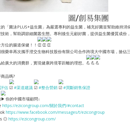
技的「菌泳PLUS+益生菌」為嚴選專利的益生菌，補充好菌並幫助維持
埋技術，幫助調節細菌叢生態。專利後生元顧好菌，提供益生菌優質成份
全方位的腸道保健！！
團很榮幸再次攜手澄交生物科技股份有限公司合作跨境大中國市場，搶佔
品給廣大的消費群，實現健康跨境零距離的理想。
商品嗎?
場評估
#渠道建議
#整合營銷
#買斷銷售保證
詢
你的中國市場顧問↓
te
https://ezicongroup.com/關於我們/#contact
ook
https://www.facebook.com/messages/t/ezicongroup
Us ◎
https://ezicongroup.com/