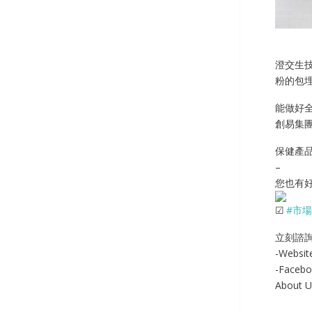
澄交生
粉的包
能做好
創易集
保健產
–
您也有好
#市
立刻諮
-Websi
-Faceb
About 