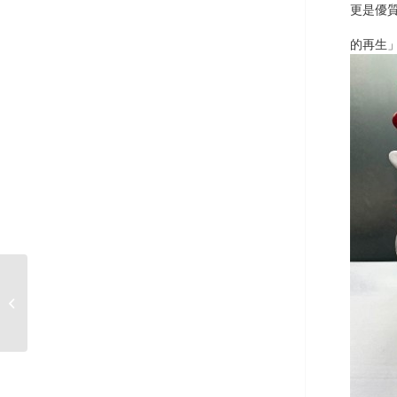
更是優
的再生
佳樂美健康事業 – 海葡
萄檸檬發酵水解液