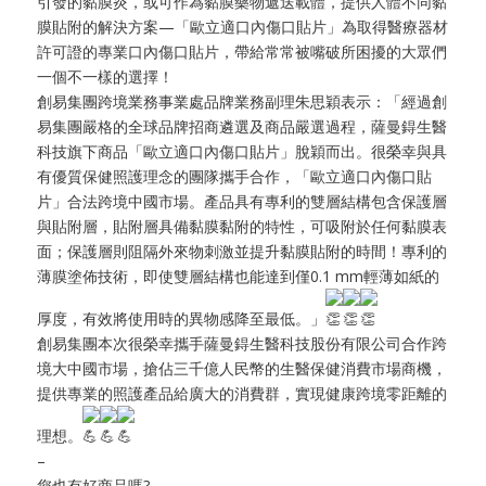
引發的黏膜炎，或可作為黏膜藥物遞送載體，提供人體不同黏
膜貼附的解決方案—「歐立適口內傷口貼片」為取得醫療器材
許可證的專業口內傷口貼片，帶給常常被嘴破所困擾的大眾們
一個不一樣的選擇！
創易集團跨境業務事業處品牌業務副理朱思穎表示：「經過創
易集團嚴格的全球品牌招商遴選及商品嚴選過程，薩曼鍀生醫
科技旗下商品「歐立適口內傷口貼片」脫穎而出。很榮幸與具
有優質保健照護理念的團隊攜手合作，「歐立適口內傷口貼
片」合法跨境中國市場。產品具有專利的雙層結構包含保護層
與貼附層，貼附層具備黏膜黏附的特性，可吸附於任何黏膜表
面；保護層則阻隔外來物刺激並提升黏膜貼附的時間！專利的
薄膜塗佈技術，即使雙層結構也能達到僅0.1 mm輕薄如紙的
厚度，有效將使用時的異物感降至最低。」
創易集團本次很榮幸攜手薩曼鍀生醫科技股份有限公司合作跨
境大中國市場，搶佔三千億人民幣的生醫保健消費市場商機，
提供專業的照護產品給廣大的消費群，實現健康跨境零距離的
理想。
–
您也有好商品嗎?