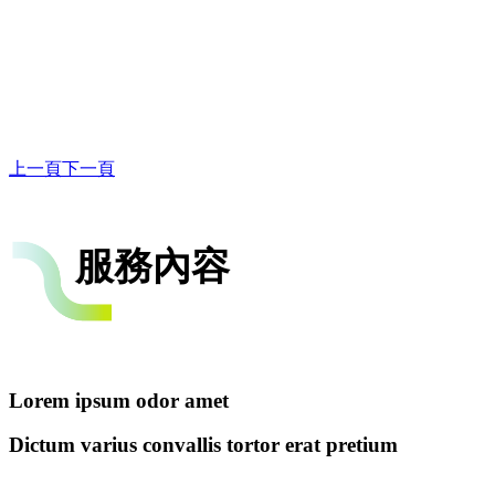
上一頁
下一頁
服務內容
Lorem ipsum odor amet
Dictum varius convallis tortor erat pretium