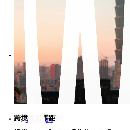
整合行銷
企業落地
策略聯盟
美商歐裔美集團
馬來西亞萬源醫藥集團
跨境健康零距離
天年健康國際