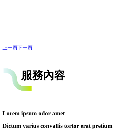
上一頁
下一頁
服務內容
Lorem ipsum odor amet
Dictum varius convallis tortor erat pretium