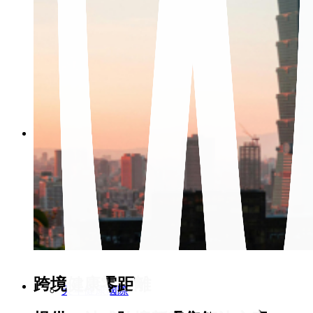
整合行銷
企業落地
策略聯盟
美商歐裔美集團
馬來西亞萬源醫藥集團
跨境健康零距離
天年健康國際