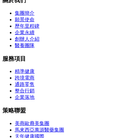
關於我們
集團簡介
願景使命
歷年里程碑
企業永續
創辦人介紹
醫養團隊
服務項目
精準健康
跨境電商
通路零售
整合行銷
企業落地
策略聯盟
美商歐裔美集團
馬來西亞萬源醫藥集團
天年健康國際