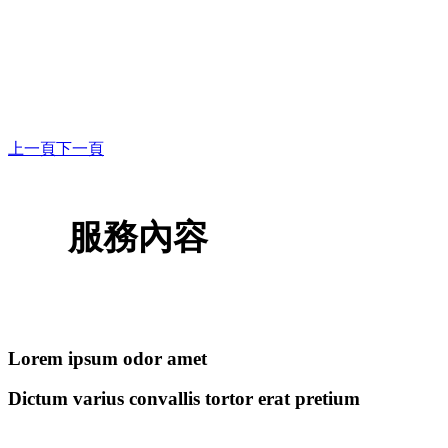
上一頁
下一頁
服務內容
Lorem ipsum odor amet
Dictum varius convallis tortor erat pretium