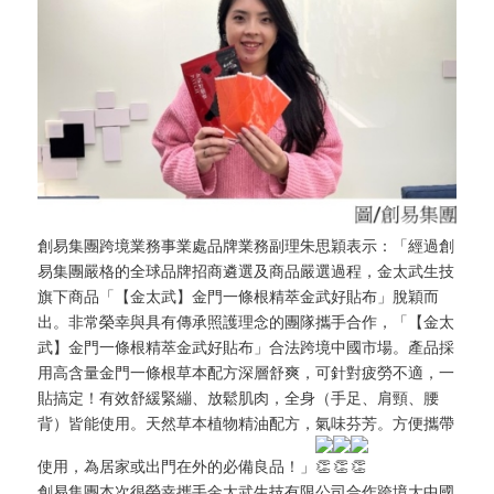
創易集團跨境業務事業處品牌業務副理朱思穎表示：「經過創
易集團嚴格的全球品牌招商遴選及商品嚴選過程，金太武生技
旗下商品「【金太武】金門一條根精萃金武好貼布」脫穎而
出。非常榮幸與具有傳承照護理念的團隊攜手合作，「【金太
武】金門一條根精萃金武好貼布」合法跨境中國市場。產品採
用高含量金門一條根草本配方深層舒爽，可針對疲勞不適，一
貼搞定！有效舒緩緊繃、放鬆肌肉，全身（手足、肩頸、腰
背）皆能使用。天然草本植物精油配方，氣味芬芳。方便攜帶
使用，為居家或出門在外的必備良品！」
創易集團本次很榮幸攜手金太武生技有限公司合作跨境大中國