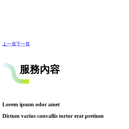
上一頁
下一頁
服務內容
Lorem ipsum odor amet
Dictum varius convallis tortor erat pretium