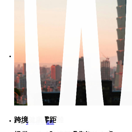
整合行銷
企業落地
策略聯盟
美商歐裔美集團
馬來西亞萬源醫藥集團
跨境健康零距離
天年健康國際