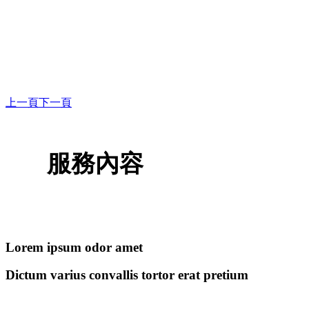
上一頁
下一頁
服務內容
Lorem ipsum odor amet
Dictum varius convallis tortor erat pretium