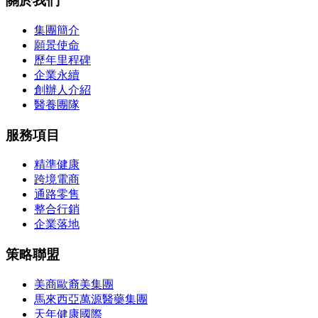
關於我們
集團簡介
願景使命
歷年里程碑
企業永續
創辦人介紹
醫養團隊
服務項目
精準健康
跨境電商
通路零售
整合行銷
企業落地
策略聯盟
美商歐裔美集團
馬來西亞萬源醫藥集團
天年健康國際